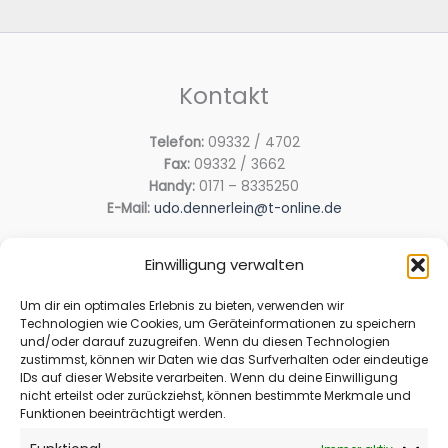
Kontakt
Telefon:
09332 / 4702
Fax:
09332 / 3662
Handy:
0171 – 8335250
E-Mail:
udo.dennerlein@t-online.de
Einwilligung verwalten
Adresse
Um dir ein optimales Erlebnis zu bieten, verwenden wir
Im Gärtlein 34
Technologien wie Cookies, um Geräteinformationen zu speichern
97342 Michelfeld
und/oder darauf zuzugreifen. Wenn du diesen Technologien
zustimmst, können wir Daten wie das Surfverhalten oder eindeutige
IDs auf dieser Website verarbeiten. Wenn du deine Einwilligung
nicht erteilst oder zurückziehst, können bestimmte Merkmale und
Rechtliches
Funktionen beeinträchtigt werden.
Impressum