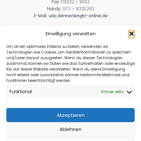
Fax:
09332 / 3662
Handy:
0171 – 8335250
E-Mail:
udo.dennerlein@t-online.de
Einwilligung verwalten
Adresse
Um dir ein optimales Erlebnis zu bieten, verwenden wir
Im Gärtlein 34
Technologien wie Cookies, um Geräteinformationen zu speichern
97342 Michelfeld
und/oder darauf zuzugreifen. Wenn du diesen Technologien
zustimmst, können wir Daten wie das Surfverhalten oder eindeutige
IDs auf dieser Website verarbeiten. Wenn du deine Einwilligung
nicht erteilst oder zurückziehst, können bestimmte Merkmale und
Rechtliches
Funktionen beeinträchtigt werden.
Impressum
Funktional
Immer aktiv
Datenschutz
Rechtliche Hinweise
Cookie-Richtlinie (EU)
Akzeptieren
Ablehnen