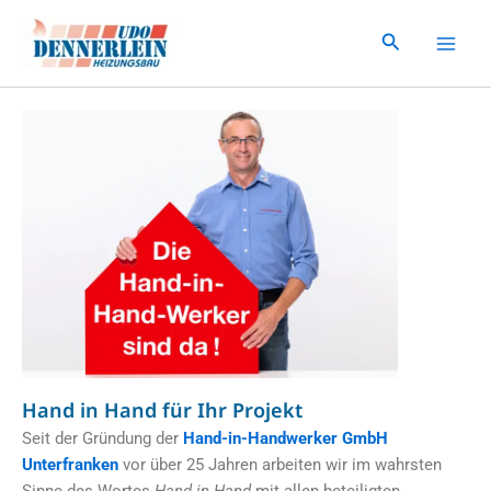
Zum
Inhalt
Suchen
springen
Hand in Hand für Ihr Projekt
Seit der Gründung der
Hand-in-Handwerker GmbH
Unterfranken
vor über 25 Jahren arbeiten wir im wahrsten
Sinne des Wortes
Hand in Hand
mit allen beteiligten